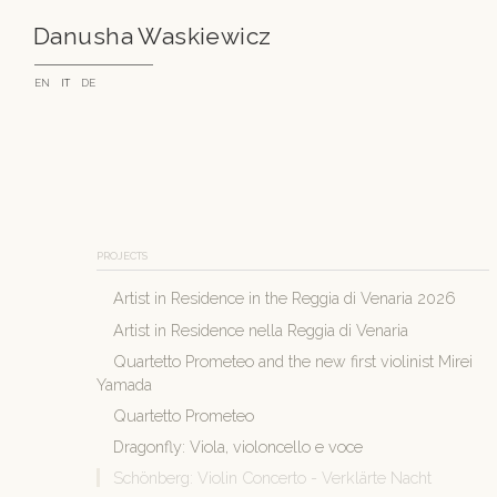
Skip
Danusha Waskiewicz
to
content
EN
IT
DE
PROJECTS
Artist in Residence in the Reggia di Venaria 2026
Artist in Residence nella Reggia di Venaria
Quartetto Prometeo and the new first violinist Mirei
Yamada
Quartetto Prometeo
Dragonfly: Viola, violoncello e voce
Schönberg: Violin Concerto - Verklärte Nacht